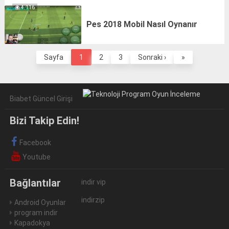
4.116
Pes 2018 Mobil Nasıl Oynanır
Sayfa
1
2
3
Sonraki ›
»
Biabet Güncel Girişi
Bizi Takip Edin!
Facebook
Youtube
Bağlantılar
indir vip
indirzip
Android Oyunlar
program indir
Kapadokya