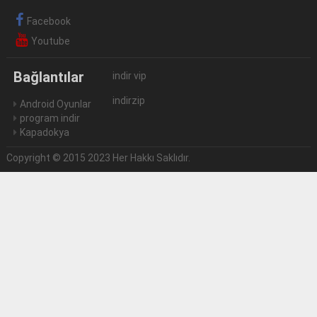
Facebook
Youtube
Bağlantılar
indir vip
indirzip
Android Oyunlar
program indir
Kapadokya
Copyright © 2015 2023 Her Hakkı Saklıdır.