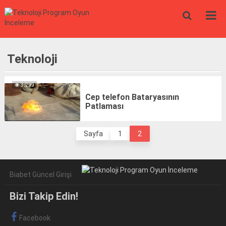
Teknoloji
3.299
Cep telefon Bataryasının
Patlaması
Sayfa
1
2
Biabet Güncel Girişi
Bizi Takip Edin!
Facebook