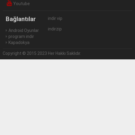
Youtube
Bağlantılar
indir vip
indirzip
Android Oyunlar
program indir
Kapadokya
Copyright © 2015 2023 Her Hakkı Saklıdır.