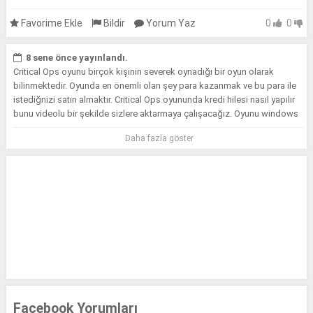
Favorime Ekle
Bildir
Yorum Yaz
0
0
8 sene önce yayınlandı.
Critical Ops oyunu birçok kişinin severek oynadığı bir oyun olarak
bilinmektedir. Oyunda en önemli olan şey para kazanmak ve bu para ile
istediğnizi satın almaktır. Critical Ops oyununda kredi hilesi nasıl yapılır
bunu videolu bir şekilde sizlere aktarmaya çalışacağız. Oyunu windows
bilgisayarınıza indirmek için https://www.indirson.com/critical-ops-
Daha fazla göster
oyunu/ adresini kullanabilirsiniz.
Facebook Yorumları