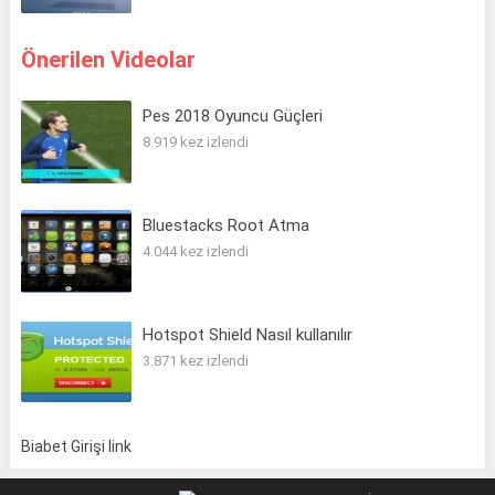
Önerilen Videolar
Pes 2018 Oyuncu Güçleri
8.919 kez izlendi
Bluestacks Root Atma
4.044 kez izlendi
Hotspot Shield Nasıl kullanılır
3.871 kez izlendi
Biabet Girişi link