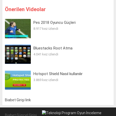
Önerilen Videolar
Pes 2018 Oyuncu Güçleri
8.917 kez izlendi
Bluestacks Root Atma
4.041 kez izlendi
Hotspot Shield Nasıl kullanılır
3.869 kez izlendi
Biabet Girişi link
Biabet Güncel Girişi