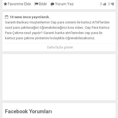
Favorime Ekle
Bildir
Yorum Yaz
0
0
10 sene önce yayınlandı.
Garanti Bankası müşterilerinin Cep para sistemi ile kartsız ATM’lerden
nasıl para çekileceğini öğrenebileceğiniz kısa video. Cep Para Kartsız
Para Çekme nasıl yapılır? Garanti banka atm’lerinden cep para ile
kartsız para çekme yöntemini kolaylıkla öğrenebileceksiniz.
Daha fazla göster
Önemli Not: Bu işlemi yaparken mutlaka gönderen kişinin cep
numarasını bilmeniz gerekiyor.
Facebook Yorumları