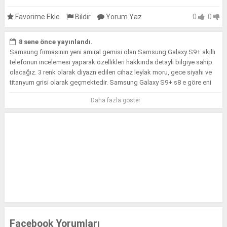
Favorime Ekle
Bildir
Yorum Yaz
0
0
8 sene önce yayınlandı.
Samsung firmasının yeni amiral gemisi olan Samsung Galaxy S9+ akıllı
telefonun incelemesi yaparak özellikleri hakkında detaylı bilgiye sahip
olacağız. 3 renk olarak diyazn edilen cihaz leylak moru, gece siyahı ve
titanyum grisi olarak geçmektedir. Samsung Galaxy S9+ s8 e göre eni
boyu hemen hemen aynı olarak düşünebilirsiniz. Diğer özelliklerini
Daha fazla göster
videoyu izleyerek öğrenebilirsiniz.
Facebook Yorumları