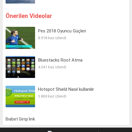
Önerilen Videolar
Pes 2018 Oyuncu Güçleri
8.918 kez izlendi
Bluestacks Root Atma
4.041 kez izlendi
Hotspot Shield Nasıl kullanılır
3.869 kez izlendi
Biabet Girişi link