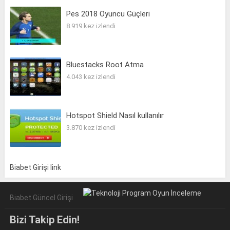
Pes 2018 Oyuncu Güçleri
8.919 kez izlendi
Bluestacks Root Atma
4.043 kez izlendi
Hotspot Shield Nasıl kullanılır
3.870 kez izlendi
Biabet Girişi link
Biabet Güncel Girişi
Bizi Takip Edin!