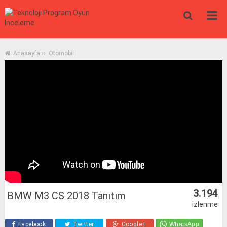
Anasayfa
››
Otomobil
3.194
BMW M3 CS 2018 Tanıtım
izlenme
Facebook
Twitter
Google+