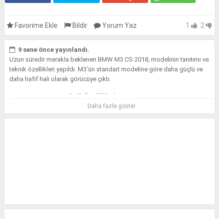
Favorime Ekle
Bildir
Yorum Yaz
1
2
9 sene önce yayınlandı.
Uzun süredir merakla beklenen BMW M3 CS 2018, modelinin tanıtımı ve
teknik özellikleri yapıldı. M3’ün standart modeline göre daha güçlü ve
daha hafif hali olarak görücüye çıktı.
BMW M3 CS 2018 Teknik Özellikleri
Daha fazla göster
BMW M3 CS 2018
, 3 litrelik ikiz turbo motoru ve standart M3 modeline
göre 28 beygir daha güçlü. Süspansiyona göre standart modeline göre
daha spor dizayn edilmiştir. Gürültülü ve karbon fiberli egzozu
güçlendirilmiş plastik parçaları ile M Performance modellerinin yeni
gözdesi olmayı başaracak gibi gözüküyor.
453 beygir gücünde olan motoru ve yedi kademeli çift kavramalı
otomatik şanzımanı ile sürmeye değer bir araç. Aracın saatte
maksimum hızı ise 280 KM/sa.
BMW M3 CS 2018
tanıtım filmini
izleyerek aracın tasarımını, konforunu ve diğer tüm özelliklerini
görebilirsiniz.