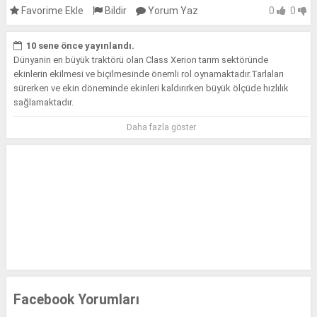
Favorime Ekle
Bildir
Yorum Yaz
0
0
10 sene önce yayınlandı.
Dünyanin en büyük traktörü olan Class Xerion tarım sektöründe
ekinlerin ekilmesi ve biçilmesinde önemli rol oynamaktadır.Tarlaları
sürerken ve ekin döneminde ekinleri kaldırırken büyük ölçüde hızlılık
sağlamaktadır.
Daha fazla göster
Dünyanın gelmiş geçmiş en büyük traktörü olma özelliğine sahip
teknoloji harikası traktörü videomuzda izleyebilirsiniz.
Facebook Yorumları