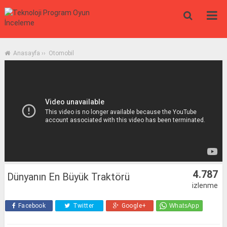
Anasayfa
››
Otomobil
4.787
Dünyanın En Büyük Traktörü
izlenme
Facebook
Twitter
Google+