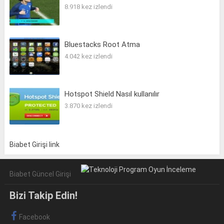
8.918 kez izlendi
Bluestacks Root Atma
4.042 kez izlendi
Hotspot Shield Nasıl kullanılır
3.870 kez izlendi
Biabet Girişi link
Biabet Güncel Girişi
Bizi Takip Edin!
Facebook