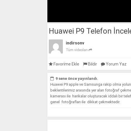
Huawei P9 Telefon İnce
indirsonv
Tüm videoları
Favorime Ekle
Bildir
Yorum Yaz
9 sene önce yayınlandı.
Huawei P9 apple ve Samsunga rakip olma yolunda 
beklentilerimiz arasında yer alan fotoğraf çekm
kamerası ile harikalar oluşturacak iddalı bir tel
genel fotoğrafları ile dikkat çekmektedir.
Yazarak saymayı bitiremiyeceğimiz
Huawei P9 ö