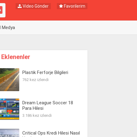
Video Gönder
Favorilerim
l Medya
 Eklenenler
Plastik Ferforje Bilgileri
762 kez izlendi
Dream League Soccer 18
Para Hilesi
3.186 kez izlendi
Critical Ops Kredi Hilesi Nasıl