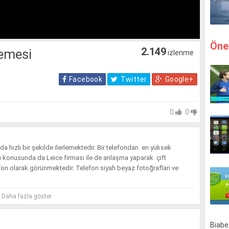
Öne
2.149
lemesi
izlenme
Facebook
Twitter
Google+
0
0
hızlı bir şekilde ilerlemektedir. Bir telefondan en yüksek
e konusunda da Leice firması ile de anlaşma yaparak çift
efon olarak görünmektedir. Telefon siyah beyaz fotoğrafları ve
zellikeri
ni tanıtım inceleme videomuzda hep beraber dinleyelim.
Daha fazla göster
Biabet