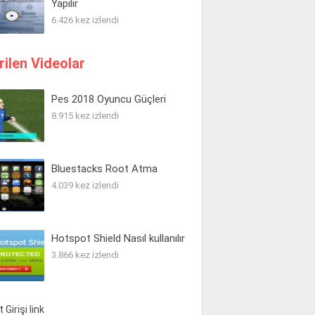
Yapılır
6.426 kez izlendi
rilen Videolar
Pes 2018 Oyuncu Güçleri
8.915 kez izlendi
Bluestacks Root Atma
4.039 kez izlendi
Hotspot Shield Nasıl kullanılır
3.866 kez izlendi
 Girişi link