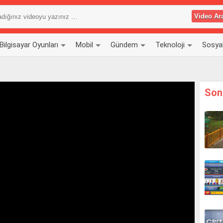
Bilgisayar Oyunları
Mobil
Gündem
Teknoloji
Sosya
Son