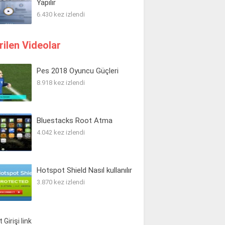
Yapılır
6.430 kez izlendi
rilen Videolar
Pes 2018 Oyuncu Güçleri
8.918 kez izlendi
Bluestacks Root Atma
4.042 kez izlendi
Hotspot Shield Nasıl kullanılır
3.870 kez izlendi
 Girişi link