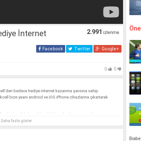
Öne
2.991
diye İnternet
izlenme
Facebook
Twitter
Google+
0
0
rkcell’den bedava hediye internet kazanma şansına sahip
urkcell bize yaani android ve iOS iPhone cihazlarına çıkartarak
ında detaylı bilgi sahibi olabilir ve bedava internet kampanyasına
unmuş olduğu 2GB internet kampanyası ile hediye internet verdiğini
Daha fazla göster
anmak için ne yapmalıyız.
Yaani
uygulamasını ücretsi olarak indirin.
Biabet