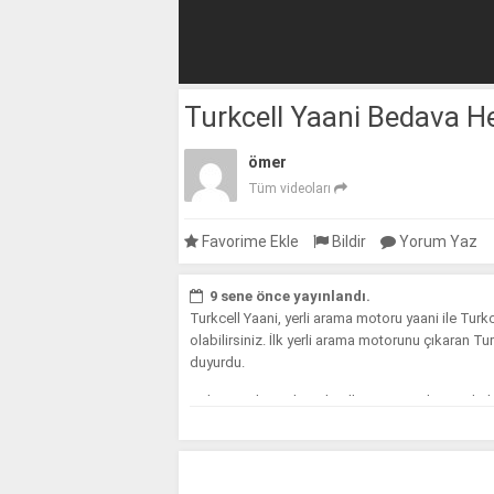
Turkcell Yaani Bedava He
ömer
Tüm videoları
Favorime Ekle
Bildir
Yorum Yaz
9 sene önce yayınlandı.
Turkcell Yaani, yerli arama motoru yaani ile Tu
olabilirsiniz. İlk yerli arama motorunu çıkaran T
duyurdu.
Videoyu izleyerek Turkcell Yaani uygulaması hakk
sizlerde katılabilirsiniz. Turkcell abonelerine s
biliyoruz. Peki hediye interneti Turkcell’den kaz
Öncelikle android ve iOS cihazlarınıza
Turkcell 