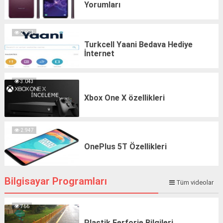
Yorumları
2.991
Turkcell Yaani Bedava Hediye
İnternet
3.043
Xbox One X özellikleri
2.947
OnePlus 5T Özellikleri
Bilgisayar Programları
Tüm videolar
766
Plastik Ferforje Bilgileri