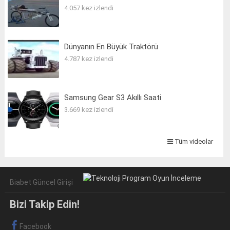
4.057 kez izlendi
Dünyanın En Büyük Traktörü
4.787 kez izlendi
Samsung Gear S3 Akıllı Saati
3.669 kez izlendi
Tüm videolar
Biabet Güncel Girişi
Bizi Takip Edin!
Facebook