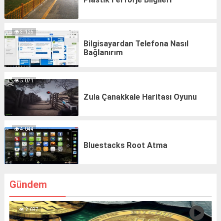
3.125
Bilgisayardan Telefona Nasıl
Bağlanırım
5.071
Zula Çanakkale Haritası Oyunu
4.044
Bluestacks Root Atma
Gündem
2.697