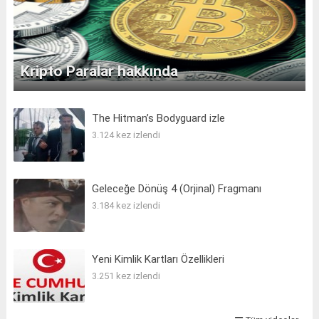
Kripto Paralar hakkında
The Hitman’s Bodyguard izle
3.124 kez izlendi
Geleceğe Dönüş 4 (Orjinal) Fragmanı
3.184 kez izlendi
Yeni Kimlik Kartları Özellikleri
3.251 kez izlendi